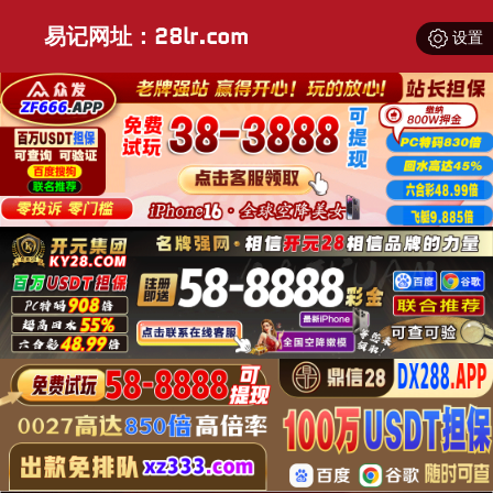
易记网址：28lr.com
设置